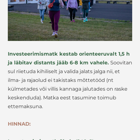
Investeerimismatk kestab orienteeruvalt 1,5 h
ja läbitav distants jääb 6-8 km vahele.
Soovitan
sul riietuda kihiliselt ja valida jalats jalga nii, et
ilma- ja rajaolud ei takistaks mõttetööd (nt
külmetades või villis kannaga jalutades on raske
keskenduda). Matka eest tasumine toimub
ettemaksuna.
HINNAD: