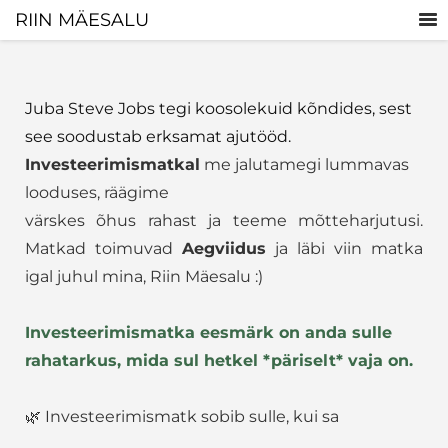
RIIN MÄESALU
Juba Steve Jobs tegi koosolekuid kõndides, sest
see soodustab erksamat ajutööd.
Investeerimismatkal
me jalutamegi lummavas
looduses, räägime
värskes õhus rahast ja teeme mõtteharjutusi.
Matkad toimuvad
Aegviidus
ja läbi viin matka
igal juhul mina, Riin Mäesalu :)
Investeerimismatka eesmärk on anda sulle
rahatarkus, mida sul hetkel *päriselt* vaja on.
🌿 Investeerimismatk sobib sulle, kui sa