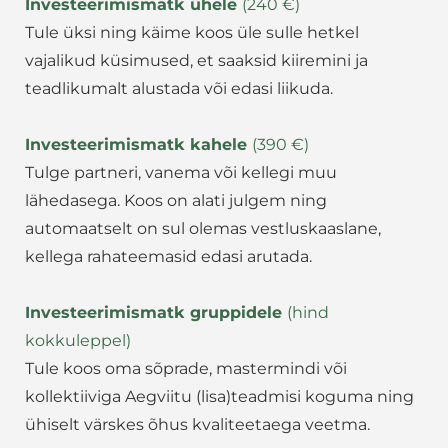
Investeerimismatk ühele
(240 €)
Tule üksi ning käime koos üle sulle hetkel
vajalikud küsimused, et saaksid kiiremini ja
teadlikumalt alustada või edasi liikuda.
Investeerimismatk kahele
(390 €)
Tulge partneri, vanema või kellegi muu
lähedasega. Koos on alati julgem ning
automaatselt on sul olemas vestluskaaslane,
kellega rahateemasid edasi arutada.
Investeerimismatk gruppidele
(hind
kokkuleppel)
Tule koos oma sõprade, mastermindi või
kollektiiviga Aegviitu (lisa)teadmisi koguma ning
ühiselt värskes õhus kvaliteetaega veetma.