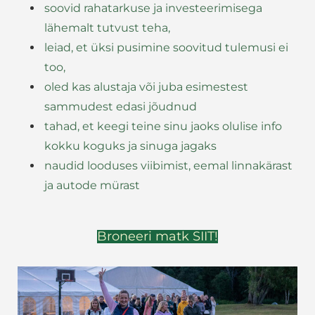
soovid rahatarkuse ja investeerimisega
lähemalt tutvust teha,
leiad, et üksi pusimine soovitud tulemusi ei
too,
oled kas alustaja või juba esimestest
sammudest edasi jõudnud
tahad, et keegi teine sinu jaoks olulise info
kokku koguks ja sinuga jagaks
naudid looduses viibimist, eemal linnakärast
ja autode mürast
Broneeri matk SIIT!